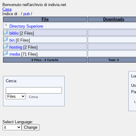
Benvenuto nell'archivio di indivia.net
Casa
Indice di
.
/
pub
/
File
Downloads
Directory Superiore
biblio
[2 Files]
bin
[0 Files]
hosting
[2 Files]
media
[71 Files]
0 Files - 4 Cartelle
Total: 0
Lo
Cerca:
Us
Pa
Select Language: