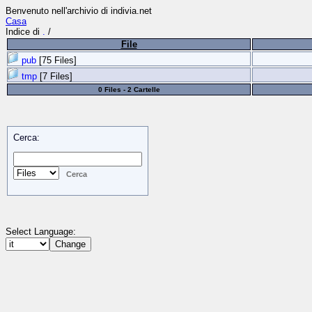
Benvenuto nell'archivio di indivia.net
Casa
Indice di
.
/
File
pub
[75 Files]
tmp
[7 Files]
0 Files - 2 Cartelle
Cerca:
Select Language: